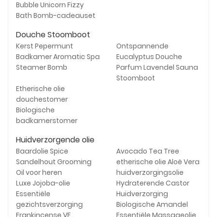
Bubble Unicorn Fizzy
Bath Bomb-cadeauset
Douche Stoomboot
Kerst Pepermunt
Ontspannende
Badkamer Aromatic Spa
Eucalyptus Douche
Steamer Bomb
Parfum Lavendel Sauna
Stoomboot
Etherische olie
douchestomer
Biologische
badkamerstomer
Huidverzorgende olie
Baardolie Spice
Avocado Tea Tree
Sandelhout Grooming
etherische olie Aloë Vera
Oil voor heren
huidverzorgingsolie
Luxe Jojoba-olie
Hydraterende Castor
Essentiële
Huidverzorging
gezichtsverzorging
Biologische Amandel
Frankincense VE
Essentiële Massageolie