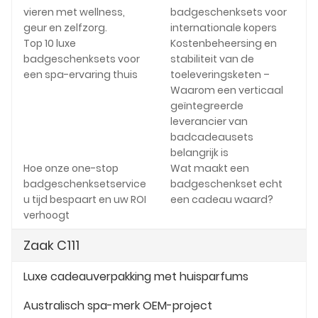
vieren met wellness,
badgeschenksets voor
geur en zelfzorg.
internationale kopers
Top 10 luxe
Kostenbeheersing en
badgeschenksets voor
stabiliteit van de
een spa-ervaring thuis
toeleveringsketen –
Waarom een verticaal
geïntegreerde
leverancier van
badcadeausets
belangrijk is
Hoe onze one-stop
Wat maakt een
badgeschenksetservice
badgeschenkset echt
u tijd bespaart en uw ROI
een cadeau waard?
verhoogt
Zaak C111
Luxe cadeauverpakking met huisparfums
Australisch spa-merk OEM-project