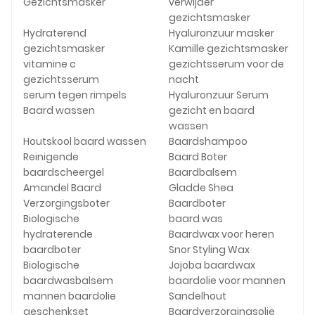
Gezichtsmasker
verwijder
gezichtsmasker
Hydraterend
Hyaluronzuur masker
gezichtsmasker
Kamille gezichtsmasker
vitamine c
gezichtsserum voor de
gezichtsserum
nacht
serum tegen rimpels
Hyaluronzuur Serum
Baard wassen
gezicht en baard
wassen
Houtskool baard wassen
Baardshampoo
Reinigende
Baard Boter
baardscheergel
Baardbalsem
Amandel Baard
Gladde Shea
Verzorgingsboter
Baardboter
Biologische
baard was
hydraterende
Baardwax voor heren
baardboter
Snor Styling Wax
Biologische
Jojoba baardwax
baardwasbalsem
baardolie voor mannen
mannen baardolie
Sandelhout
geschenkset
Baardverzorgingsolie