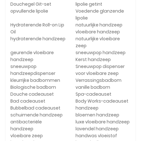
Douchegel Git-set
lipolie getint
opvullende lipolie
Voedende glanzende
lipolie
Hydraterende Roll-on Lip
natuurlijke handzeep
Oil
vloeibare handzeep
hydraterende handzeep
natuurlijke vloeibare
zeep
geurende vloeibare
sneeuwpop handzeep
handzeep
Kerst handzeep
sneeuwpop
Sneeuwpop dispenser
handzeepdispenser
voor vloeibare zeep
kleurrijke badbommen
Verrassingsbadbom
Biologische badbom
vanille badbom
Douche cadeauset
Spa-cadeauset
Bad cadeauset
Body Works-cadeauset
Bubbelbad cadeauset
handzeep
schuimende handzeep
bloemen handzeep
antibacteriële
luxe vloeibare handzeep
handzeep
lavendel handzeep
vloeibare zeep
handwas vloeistof