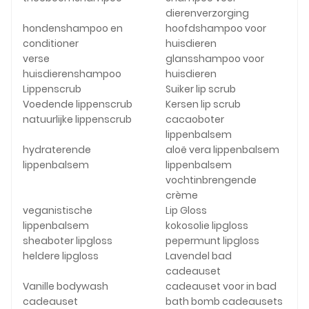
dierenverzorging
hondenshampoo en
hoofdshampoo voor
conditioner
huisdieren
verse
glansshampoo voor
huisdierenshampoo
huisdieren
Lippenscrub
Suiker lip scrub
Voedende lippenscrub
Kersen lip scrub
natuurlijke lippenscrub
cacaoboter
lippenbalsem
hydraterende
aloë vera lippenbalsem
lippenbalsem
lippenbalsem
vochtinbrengende
crème
veganistische
Lip Gloss
lippenbalsem
kokosolie lipgloss
sheaboter lipgloss
pepermunt lipgloss
heldere lipgloss
Lavendel bad
cadeauset
Vanille bodywash
cadeauset voor in bad
cadeauset
bath bomb cadeausets