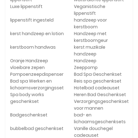
Luxe lippenstift
Veganistische
lippenstift
lippenstift ingesteld
handzeep voor
kerstboom
kerst handzeep en lotion
Handzeep met
kerstboomgeur
kerstboom handwas
kerst muzikale
handzeep
Oranje Handzeep
Handzeep
vloeibare zepen
Zeeppomp
Pompoenzeepdispenser
Bad Spa Geschenkset
Bad spa Werken en
Reis spa geschenkset
lichaamsverzorgingsset
Hotelbad cadeauset
Spa body works
Heren Bad Geschenkset
geschenkset
Verzorgingsgeschenkset
voor mannen
Badgeschenkset
bad- en
lichaamsgeschenksets
bubbelbad geschenkset
Vanille douchegel
cadeauset