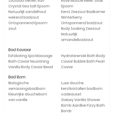
Zoutbad Geniet van
Rose Muscle Relief Soak
Crystal Sea Salt Epsom
Epsom
Natuurlijk sandelhout
Kerst Zeezout Badkamer
wekend badzout
Winterberry
Ontspannend Epsom-
Ontspannend badzout
zout
Body Soaking Zeezout
Natuurlijk
amandelbadzout
Bad Kaviaar
Exfoliating Spa Massage
Hydraterende Bath Body
Bath Caviar Nourishing
Caviar Bubble Bath Pearl
Vanilla Body Caviar Bead
Caviar
Bad Bom
Biologische
Luxe douche
verrassingsbadbom
kerstkristallen badbom
Kleurrijke douchebom
cadeauset
van vanille
Galaxy Vanilla Shower
Bomb Aardbei Fizzy Bath
Bomb