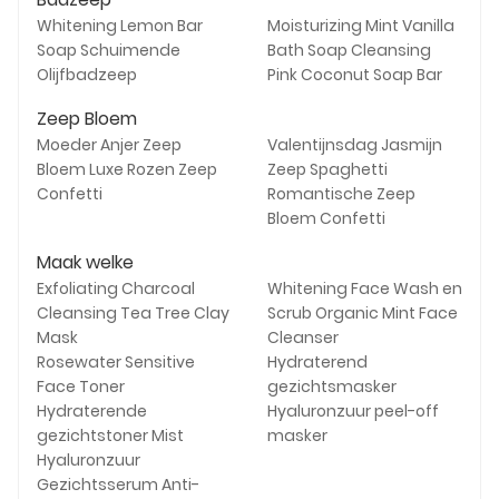
Whitening Lemon Bar
Moisturizing Mint Vanilla
Soap Schuimende
Bath Soap Cleansing
Olijfbadzeep
Pink Coconut Soap Bar
Zeep Bloem
Moeder Anjer Zeep
Valentijnsdag Jasmijn
Bloem Luxe Rozen Zeep
Zeep Spaghetti
Confetti
Romantische Zeep
Bloem Confetti
Maak welke
Exfoliating Charcoal
Whitening Face Wash en
Cleansing Tea Tree Clay
Scrub Organic Mint Face
Mask
Cleanser
Rosewater Sensitive
Hydraterend
Face Toner
gezichtsmasker
Hydraterende
Hyaluronzuur peel-off
gezichtstoner Mist
masker
Hyaluronzuur
Gezichtsserum Anti-