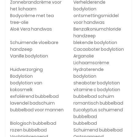
Zonnebrandcrème voor
Verhelderende
het lichaam
bodylotion
Bodycrème met tea
ontsmettingsmiddel
tree-olie
voor handwas
Aloë Vera handwas
Benzalkoniumchloride
handzeep
Schuimende vloeibare
blekende bodylotion
handzeep
Cacaoboter bodylotion
Vanille bodylotion
Arganolie
Lichaamscrème
Huidverzorging
Hydraterende
Bodylotion
bodylotion
bodylotion van
sheaboter bodylotion
kokosmelk
vitamine c bodylotion
exfoliërend bubbelbad
bubbelbad schuim
lavendel badschuim
romantisch bubbelbad
bubbelbad voor mannen
Eucalyptus schuimend
bubbelbad
Biologisch bubbelbad
bubbelbad
rozen bubbelbad
Schuimend bubbelbad
Vochtinbrengend
Ontspannend