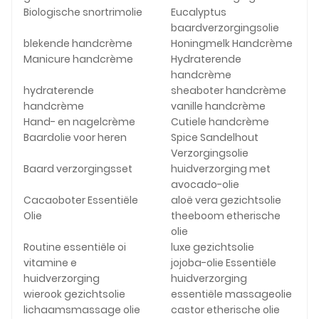
Biologische snortrimolie
Eucalyptus
baardverzorgingsolie
blekende handcrème
Honingmelk Handcrème
Manicure handcrème
Hydraterende
handcrème
hydraterende
sheaboter handcrème
handcrème
vanille handcrème
Hand- en nagelcrème
Cutiele handcrème
Baardolie voor heren
Spice Sandelhout
Verzorgingsolie
Baard verzorgingsset
huidverzorging met
avocado-olie
Cacaoboter Essentiële
aloë vera gezichtsolie
Olie
theeboom etherische
olie
Routine essentiële oi
luxe gezichtsolie
vitamine e
jojoba-olie Essentiële
huidverzorging
huidverzorging
wierook gezichtsolie
essentiële massageolie
lichaamsmassage olie
castor etherische olie