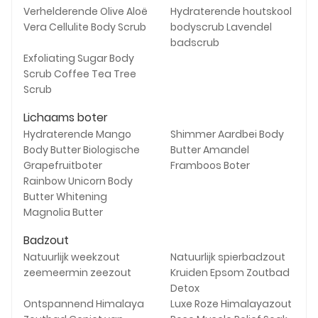
Verhelderende Olive Aloë
Hydraterende houtskool
Vera Cellulite Body Scrub
bodyscrub Lavendel
badscrub
Exfoliating Sugar Body
Scrub Coffee Tea Tree
Scrub
Lichaams boter
Hydraterende Mango
Shimmer Aardbei Body
Body Butter Biologische
Butter Amandel
Grapefruitboter
Framboos Boter
Rainbow Unicorn Body
Butter Whitening
Magnolia Butter
Badzout
Natuurlijk weekzout
Natuurlijk spierbadzout
zeemeermin zeezout
Kruiden Epsom Zoutbad
Detox
Ontspannend Himalaya
Luxe Roze Himalayazout