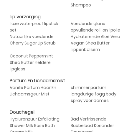
Shampoo
Lip verzorging
Luxe waterproof lipstick
Voedende glans
set
opvullende roll-on lipolie
Natuurlijke voedende
Hydraterende Aloë Vera
Cherry Sugar Lip Scrub
Vegan Shea Butter
Lippenbalsem
Coconut Peppermint
Shea Butter heldere
lipgloss
Parfum En Lichaamsmist
Vanille Parfum Haar En
shimmer parfum
Lichaamsgeur Mist
langdurige fogg body
spray voor dames
Douchegel
Hyaluronzuur Exfoliating
Bad Verfrissende
Shower Milk Rose Bath
Bubbelbad Koriander