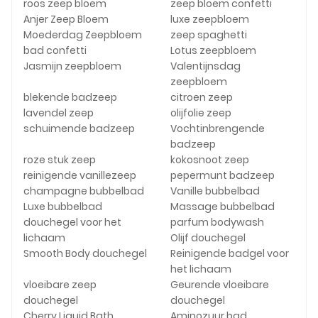
roos zeep bloem
zeep bloem confetti
Anjer Zeep Bloem
luxe zeepbloem
Moederdag Zeepbloem
zeep spaghetti
bad confetti
Lotus zeepbloem
Jasmijn zeepbloem
Valentijnsdag
zeepbloem
blekende badzeep
citroen zeep
lavendel zeep
olijfolie zeep
schuimende badzeep
Vochtinbrengende
badzeep
roze stuk zeep
kokosnoot zeep
reinigende vanillezeep
pepermunt badzeep
champagne bubbelbad
Vanille bubbelbad
Luxe bubbelbad
Massage bubbelbad
douchegel voor het
parfum bodywash
lichaam
Olijf douchegel
Smooth Body douchegel
Reinigende badgel voor
het lichaam
vloeibare zeep
Geurende vloeibare
douchegel
douchegel
Cherry Liquid Bath
Aminozuur bad