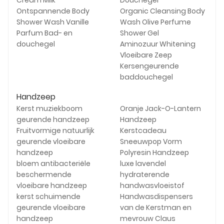
Cream Milk
Douchegel
Ontspannende Body
Organic Cleansing Body
Shower Wash Vanille
Wash Olive Perfume
Parfum Bad- en
Shower Gel
douchegel
Aminozuur Whitening
Vloeibare Zeep
Kersengeurende
baddouchegel
Handzeep
Kerst muziekboom
Oranje Jack-O-Lantern
geurende handzeep
Handzeep
Fruitvormige natuurlijk
Kerstcadeau
geurende vloeibare
Sneeuwpop Vorm
handzeep
Polyresin Handzeep
bloem antibacteriële
luxe lavendel
beschermende
hydraterende
vloeibare handzeep
handwasvloeistof
kerst schuimende
Handwasdispensers
geurende vloeibare
van de Kerstman en
handzeep
mevrouw Claus