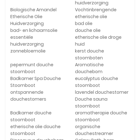
huidverzorging
Biologische Amandel
Vochtinbrengende
Etherische Olie
etherische olie
Huidverzorging
bad olie
bad- en lichaamsolie
douche olie
essentiële
etherische olie droge
huidverzorging
huid
zonnebloemolie
kerst douche
stoomboten
pepermunt douche
Aromatische
stoomboot
douchebom
Badkamer Spa Douche
eucalyptus douche
Stoomboot
stoomboot
ontspannende
lavendel douchestomer
douchestomers
Douche sauna
stoomboot
Badkamer douche
aromatherapie douche
stoomboot
stoomboot
etherische olie douche
organische
stoomboot
douchestreamer