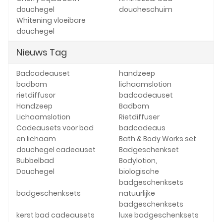
douchegel
doucheschuim
Whitening vloeibare
douchegel
Nieuws Tag
Badcadeauset
handzeep
badbom
lichaamslotion
rietdiffusor
badcadeauset
Handzeep
Badbom
Lichaamslotion
Rietdiffuser
Cadeausets voor bad
badcadeaus
en lichaam
Bath & Body Works set
douchegel cadeauset
Badgeschenkset
Bubbelbad
Bodylotion,
Douchegel
biologische
badgeschenksets
badgeschenksets
natuurlijke
badgeschenksets
kerst bad cadeausets
luxe badgeschenksets