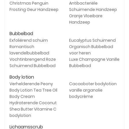
Christmas Penguin
Antibacteriële
Frosting Geur Handzeep
Schuimende Handzeep
Oranje Vloeibare
Handzeep
Bubbelbad
Exfoliërend schuim
Eucalyptus Schuimend
Romantisch
Organisch Bubbelbad
lavendelbubbelbad
voor heren
Vochtinbrengend Roze
Luxe Champagne Vanille
Schuimend Bubbelbad
Bubbelbad
Body lotion
Verhelderende Peony
Cacaoboter bodylotion
Body Lotion Tea Tree OIl
vanille arganolie
Body Cream
bodycrème
Hydraterende Coconut
Shea Butter Vitamine C
bodylotion
Lichaamsscrub