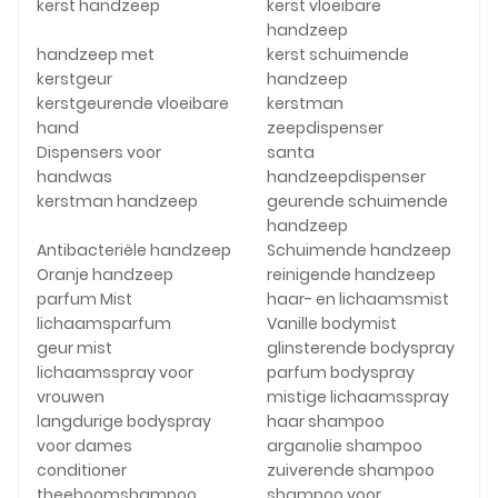
kerst handzeep
kerst vloeibare
handzeep
handzeep met
kerst schuimende
kerstgeur
handzeep
kerstgeurende vloeibare
kerstman
hand
zeepdispenser
Dispensers voor
santa
handwas
handzeepdispenser
kerstman handzeep
geurende schuimende
handzeep
Antibacteriële handzeep
Schuimende handzeep
Oranje handzeep
reinigende handzeep
parfum Mist
haar- en lichaamsmist
lichaamsparfum
Vanille bodymist
geur mist
glinsterende bodyspray
lichaamsspray voor
parfum bodyspray
vrouwen
mistige lichaamsspray
langdurige bodyspray
haar shampoo
voor dames
arganolie shampoo
conditioner
zuiverende shampoo
theeboomshampoo
shampoo voor