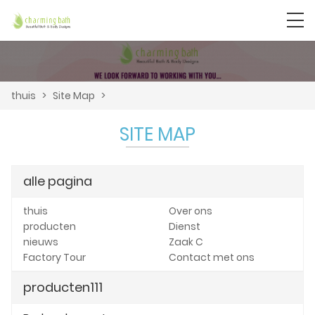
thuis
>
Site Map
>
SITE MAP
alle pagina
thuis
Over ons
producten
Dienst
nieuws
Zaak C
Factory Tour
Contact met ons
producten111