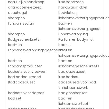
natuurlijke handzeep
luxe handzeep
antibacteriële zeep
handwasmiddel
douchegel
bodylotion
shampoo
lichaamsverzorgingsproduc
lichaamsscrub
Bad- en
lichaamsverzorgingsset
Shampoo
Lippenverzorging
Badgeschenksets
Parfum en bodymist
bad- en
badset
lichaamsverzorgingsgeschenksets
bad- en
lichaamsverzorgingsproduc
bad- en
bad- en
lichaamsproducten
lichaamsgeschenksets
badsets voor vrouwen
bad cadeauset
bad cadeau mand
luxe badset
Bad cadeauset
cadeausets voor bad-
en lichaamswerk
badsets voor dames
bad geschenken
bad set
bad- en
lichaamswerkset