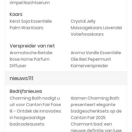
rimpel Nachtserum
Kaars
Kerst Soja Essentiële
Crystal Jelly
Palm Wax Kaars
Massagekaars Lavendel
Votiefwaskaars
Verspreider van riet
Aromatische Rietolie
Aroma Vanille Essentiële
Rose Home Parfum
Olie Riet Pepermunt
Diffuser
Kamerverspreider
nieuws111
Bedrijfsnieuws
Charming Bath nodigt u
Xiamen Charming Bath
uit voor Canton Fair Fase
presenteert elegante
III – Ontdek de innovaties
badgeschenksets op de
in hoogwaardige
Canton Fair 2025
badcadeausets.
Charmant bad: een
nieuwe definitie van luxe