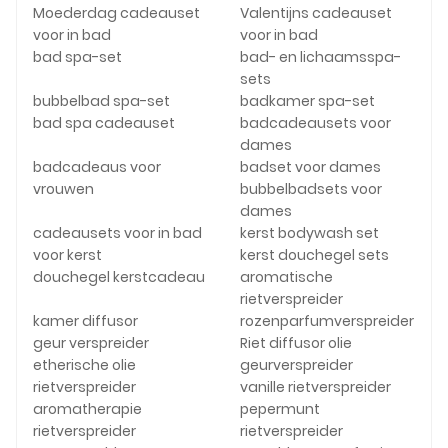
Moederdag cadeauset
Valentijns cadeauset
voor in bad
voor in bad
bad spa-set
bad- en lichaamsspa-
sets
bubbelbad spa-set
badkamer spa-set
bad spa cadeauset
badcadeausets voor
dames
badcadeaus voor
badset voor dames
vrouwen
bubbelbadsets voor
dames
cadeausets voor in bad
kerst bodywash set
voor kerst
kerst douchegel sets
douchegel kerstcadeau
aromatische
rietverspreider
kamer diffusor
rozenparfumverspreider
geur verspreider
Riet diffusor olie
etherische olie
geurverspreider
rietverspreider
vanille rietverspreider
aromatherapie
pepermunt
rietverspreider
rietverspreider