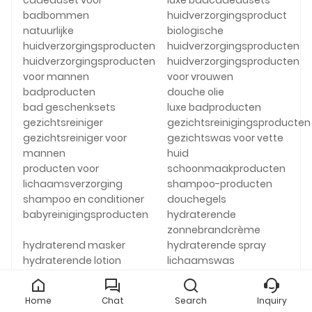
cadeauset voor
luxe badcadeausets
badbommen
huidverzorgingsproduct
natuurlijke
biologische
huidverzorgingsproducten
huidverzorgingsproducten
huidverzorgingsproducten
huidverzorgingsproducten
voor mannen
voor vrouwen
badproducten
douche olie
bad geschenksets
luxe badproducten
gezichtsreiniger
gezichtsreinigingsproducten
gezichtsreiniger voor
gezichtswas voor vette
mannen
huid
producten voor
schoonmaakproducten
lichaamsverzorging
shampoo-producten
shampoo en conditioner
douchegels
babyreinigingsproducten
hydraterende
zonnebrandcrème
hydraterend masker
hydraterende spray
hydraterende lotion
lichaamswas
huidverzorgingsproducten
bad douche melk
Hyaluronzuur
Rozencrème Badmelk
Home
Chat
Search
Inquiry
douchemelk
fytoshampoo