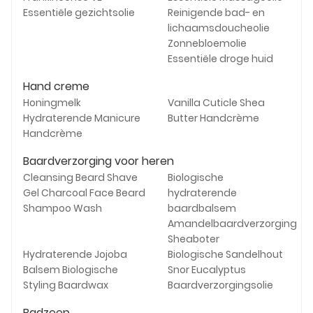
Essentiële gezichtsolie
Reinigende bad- en
lichaamsdoucheolie
Zonnebloemolie
Essentiële droge huid
Hand creme
Honingmelk
Vanilla Cuticle Shea
Hydraterende Manicure
Butter Handcrème
Handcrème
Baardverzorging voor heren
Cleansing Beard Shave
Biologische
Gel Charcoal Face Beard
hydraterende
Shampoo Wash
baardbalsem
Amandelbaardverzorging
Sheaboter
Hydraterende Jojoba
Biologische Sandelhout
Balsem Biologische
Snor Eucalyptus
Styling Baardwax
Baardverzorgingsolie
Badzeep