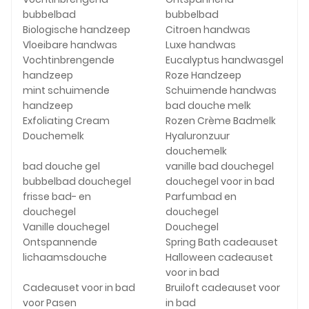
bubbelbad
bubbelbad
Biologische handzeep
Citroen handwas
Vloeibare handwas
Luxe handwas
Vochtinbrengende
Eucalyptus handwasgel
handzeep
Roze Handzeep
mint schuimende
Schuimende handwas
handzeep
bad douche melk
Exfoliating Cream
Rozen Crème Badmelk
Douchemelk
Hyaluronzuur
douchemelk
bad douche gel
vanille bad douchegel
bubbelbad douchegel
douchegel voor in bad
frisse bad- en
Parfumbad en
douchegel
douchegel
Vanille douchegel
Douchegel
Ontspannende
Spring Bath cadeauset
lichaamsdouche
Halloween cadeauset
voor in bad
Cadeauset voor in bad
Bruiloft cadeauset voor
voor Pasen
in bad