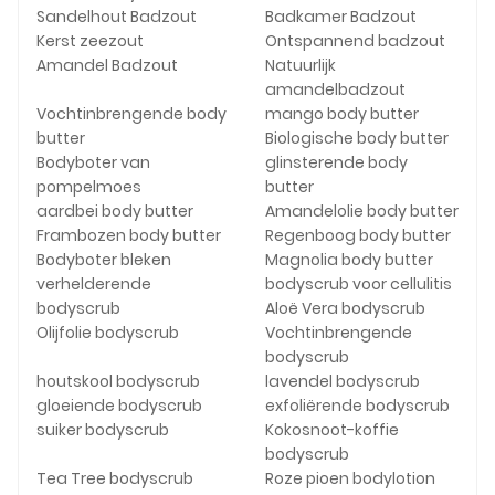
Sandelhout Badzout
Badkamer Badzout
Kerst zeezout
Ontspannend badzout
Amandel Badzout
Natuurlijk
amandelbadzout
Vochtinbrengende body
mango body butter
butter
Biologische body butter
Bodyboter van
glinsterende body
pompelmoes
butter
aardbei body butter
Amandelolie body butter
Frambozen body butter
Regenboog body butter
Bodyboter bleken
Magnolia body butter
verhelderende
bodyscrub voor cellulitis
bodyscrub
Aloë Vera bodyscrub
Olijfolie bodyscrub
Vochtinbrengende
bodyscrub
houtskool bodyscrub
lavendel bodyscrub
gloeiende bodyscrub
exfoliërende bodyscrub
suiker bodyscrub
Kokosnoot-koffie
bodyscrub
Tea Tree bodyscrub
Roze pioen bodylotion