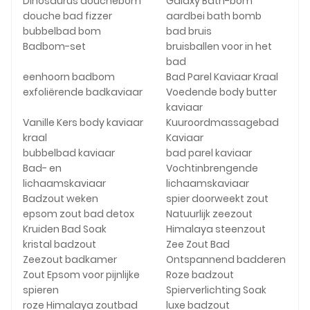
Dinosaurus douchebom
Galaxy Bath-bom
douche bad fizzer
aardbei bath bomb
bubbelbad bom
bad bruis
Badbom-set
bruisballen voor in het
bad
eenhoorn badbom
Bad Parel Kaviaar Kraal
exfoliërende badkaviaar
Voedende body butter
kaviaar
Vanille Kers body kaviaar
Kuuroordmassagebad
kraal
Kaviaar
bubbelbad kaviaar
bad parel kaviaar
Bad- en
Vochtinbrengende
lichaamskaviaar
lichaamskaviaar
Badzout weken
spier doorweekt zout
epsom zout bad detox
Natuurlijk zeezout
Kruiden Bad Soak
Himalaya steenzout
kristal badzout
Zee Zout Bad
Zeezout badkamer
Ontspannend badderen
Zout Epsom voor pijnlijke
Roze badzout
spieren
Spierverlichting Soak
roze Himalaya zoutbad
luxe badzout