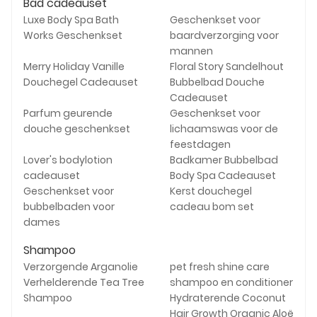
Bad cadeauset
Luxe Body Spa Bath
Geschenkset voor
Works Geschenkset
baardverzorging voor
mannen
Merry Holiday Vanille
Floral Story Sandelhout
Douchegel Cadeauset
Bubbelbad Douche
Cadeauset
Parfum geurende
Geschenkset voor
douche geschenkset
lichaamswas voor de
feestdagen
Lover's bodylotion
Badkamer Bubbelbad
cadeauset
Body Spa Cadeauset
Geschenkset voor
Kerst douchegel
bubbelbaden voor
cadeau bom set
dames
Shampoo
Verzorgende Arganolie
pet fresh shine care
Verhelderende Tea Tree
shampoo en conditioner
Shampoo
Hydraterende Coconut
Hair Growth Organic Aloë