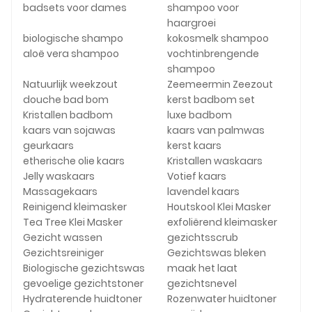
badsets voor dames
shampoo voor
haargroei
biologische shampo
kokosmelk shampoo
aloë vera shampoo
vochtinbrengende
shampoo
Natuurlijk weekzout
Zeemeermin Zeezout
douche bad bom
kerst badbom set
Kristallen badbom
luxe badbom
kaars van sojawas
kaars van palmwas
geurkaars
kerst kaars
etherische olie kaars
Kristallen waskaars
Jelly waskaars
Votief kaars
Massagekaars
lavendel kaars
Reinigend kleimasker
Houtskool Klei Masker
Tea Tree Klei Masker
exfoliërend kleimasker
Gezicht wassen
gezichtsscrub
Gezichtsreiniger
Gezichtswas bleken
Biologische gezichtswas
maak het laat
gevoelige gezichtstoner
gezichtsnevel
Hydraterende huidtoner
Rozenwater huidtoner